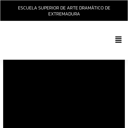
Ir
ESCUELA SUPERIOR DE ARTE DRAMÁTICO DE
al
EXTREMADURA
contenido
Main
Men