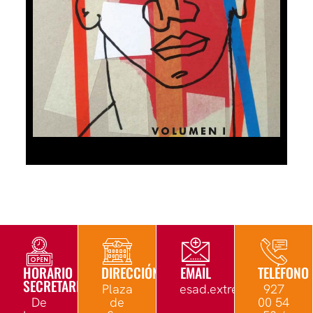
HORARIO
DIRECCIÓN
EMAIL
TELÉFONO
SECRETARÍA
Plaza
esad.extremadura@edu.
927
De
de
00 54