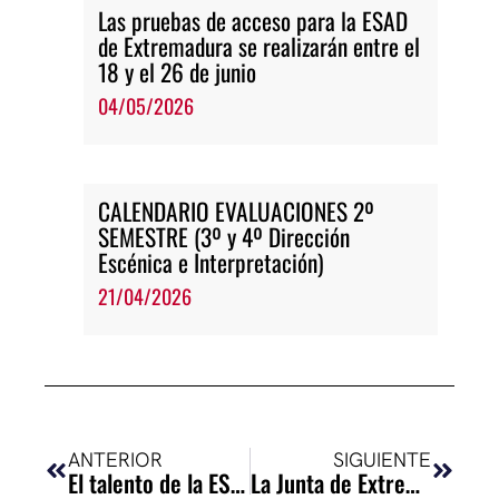
Las pruebas de acceso para la ESAD
de Extremadura se realizarán entre el
18 y el 26 de junio
04/05/2026
CALENDARIO EVALUACIONES 2º
SEMESTRE (3º y 4º Dirección
Escénica e Interpretación)
21/04/2026
Ant
Siguie
ANTERIOR
SIGUIENTE
El talento de la ESAD de Extremadura luce en el ESADFEST Bilbao
La Junta de Extremadura presenta el futuro Centro Regional de Enseñanzas Artísticas