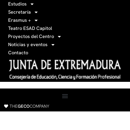
0
g
Estudios
3
r
Secretaría
4
a
Erasmus +
-
m
Teatro ESAD Capitol
f
a
Proyectos del Centro
c
Noticias y eventos
e
Contacto
b
o
o
k
THE
GECO
COMPANY