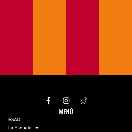
G
I
e
n
c
s
MENÚ
o
t
ESAD
-
a
La Escuela