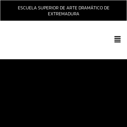
Ir
ESCUELA SUPERIOR DE ARTE DRAMÁTICO DE
al
EXTREMADURA
contenido
Main
Men