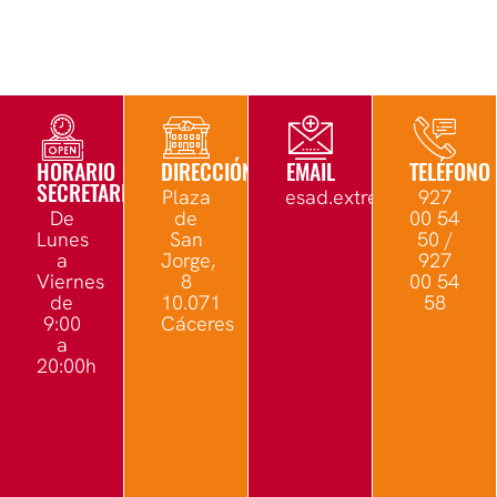
HORARIO
DIRECCIÓN
EMAIL
TELÉFONO
SECRETARÍA
Plaza
esad.extremadura@edu.
927
De
de
00 54
Lunes
San
50 /
a
Jorge,
927
Viernes
8
00 54
de
10.071
58
9:00
Cáceres
a
20:00h