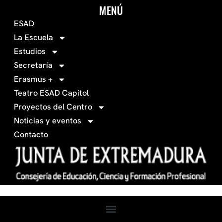
c
s
MENÚ
o
t
ESAD
-
a
La Escuela
0
g
Estudios
3
r
Secretaría
4
a
Erasmus +
-
m
Teatro ESAD Capitol
f
a
Proyectos del Centro
c
Noticias y eventos
e
Contacto
b
o
o
k