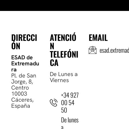
DIRECCI
ATENCIÓ
EMAIL
ÓN
N
esad.extrema
TELEFÓNI
ESAD de
CA
Extremadu
ra
De Lunes a
Pl. de San
Viernes
Jorge, 8,
Centro
10003
+34 927
Cáceres,
00 54
España
50
De lunes
a