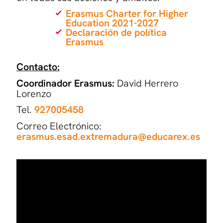
Erasmus Charter for Higher
Education 2021-2027
Declaración de política
Erasmus
Contacto:
Coordinador Erasmus:
David Herrero
Lorenzo
Tel.
927005458
Correo Electrónico:
erasmus.esad.extremadura@educarex.es