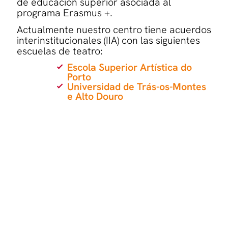
de educación superior asociada al
programa Erasmus +.
Actualmente nuestro centro tiene acuerdos
interinstitucionales (IIA) con las siguientes
escuelas de teatro:
Escola Superior Artística do
Porto
Universidad de Trás-os-Montes
e Alto Douro
Escola Superior de Música e
Artes do Espectáculo-Oporto
(Portugal).
Universidade do Minho-Braga
(Portugal).
Accademia Nazionale d’Arte
Drammatica «Silvio d’Amico» –
Roma (Italia)
Los estudios realizados en el extranjero
bajo esta modalidad tendrán garantizado
el reconocimiento académico a través de