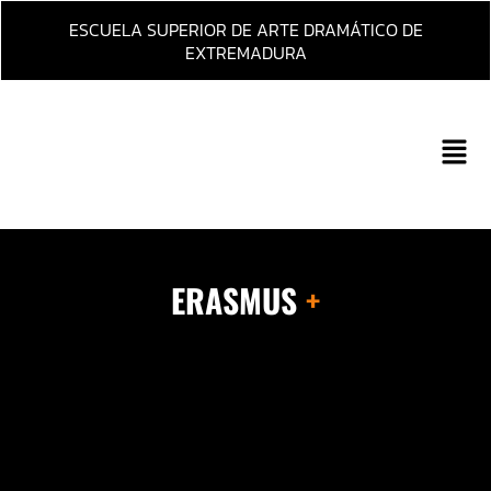
Ir
ESCUELA SUPERIOR DE ARTE DRAMÁTICO DE
al
EXTREMADURA
contenido
Main
Men
ERASMUS
+