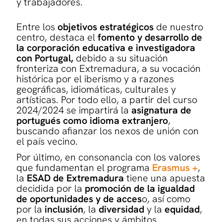
y trabajadores.
Entre los
objetivos estratégicos
de nuestro
centro, destaca el
fomento y desarrollo de
la corporación educativa e investigadora
con Portugal,
debido a su situación
fronteriza con Extremadura, a su vocación
histórica por el iberismo y a razones
geográficas, idiomáticas, culturales y
artísticas. Por todo ello, a partir del curso
2024/2024 se impartirá la
asignatura de
portugués como idioma extranjero
,
buscando afianzar los nexos de unión con
el país vecino.
Por último, en consonancia con los valores
que fundamentan el programa
Erasmus +
,
la
ESAD de Extremadura
tiene una apuesta
decidida por la
promoción de la igualdad
de oportunidades y de acces
o, así como
por la
inclusión
, la
diversidad
y la
equidad
,
en todas sus acciones y ámbitos.