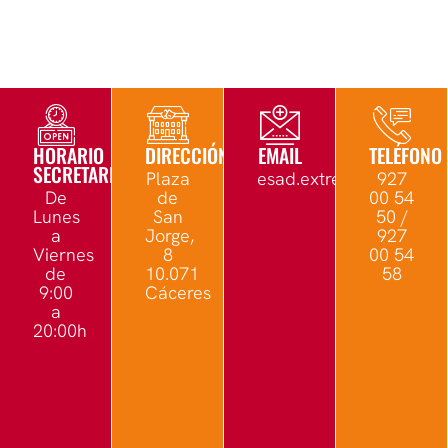
HORARIO
DIRECCIÓN
EMAIL
TELÉFONO
SECRETARÍA
Plaza
esad.extremadura@edu.
927
De
de
00 54
Lunes
San
50 /
a
Jorge,
927
Viernes
8
00 54
de
10.071
58
9:00
Cáceres
a
20:00h