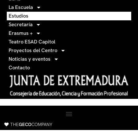
-
a
La Escuela
0
g
Estudios
3
r
Secretaría
4
a
Erasmus +
-
m
Teatro ESAD Capitol
f
a
Proyectos del Centro
c
Noticias y eventos
e
Contacto
b
o
o
k
THE
GECO
COMPANY