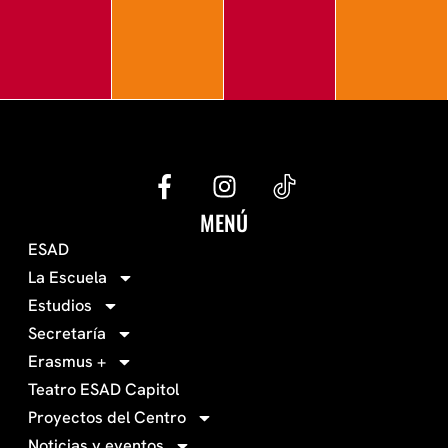
G
I
e
n
c
s
MENÚ
o
t
ESAD
-
a
La Escuela
0
g
Estudios
3
r
Secretaría
4
a
Erasmus +
-
m
Teatro ESAD Capitol
f
a
Proyectos del Centro
c
Noticias y eventos