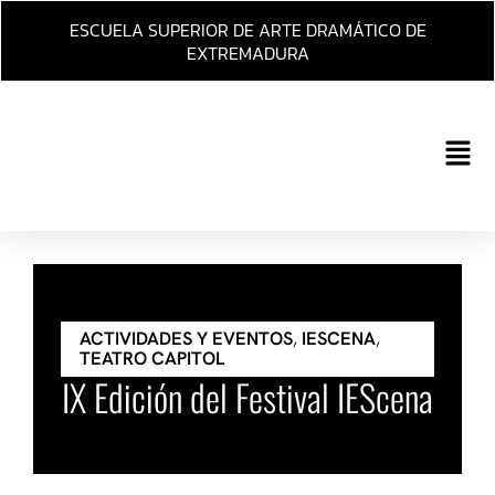
Ir
ESCUELA SUPERIOR DE ARTE DRAMÁTICO DE
al
EXTREMADURA
contenido
Main
Men
ACTIVIDADES Y EVENTOS
,
IESCENA
,
TEATRO CAPITOL
IX Edición del Festival IEScena