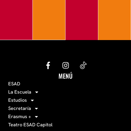
G
I
e
n
c
s
MENÚ
o
t
ESAD
-
a
La Escuela
0
g
Estudios
3
r
Secretaría
4
a
Erasmus +
-
m
Teatro ESAD Capitol
f