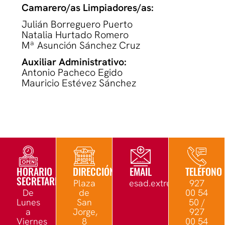
Camarero/as Limpiadores/as:
Julián Borreguero Puerto
Natalia Hurtado Romero
Mª Asunción Sánchez Cruz
Auxiliar Administrativo:
Antonio Pacheco Egido
Mauricio Estévez Sánchez
HORARIO
DIRECCIÓN
EMAIL
TELÉFONO
SECRETARÍA
Plaza
esad.extremadura@edu.
927
De
de
00 54
Lunes
San
50 /
a
Jorge,
927
Viernes
8
00 54