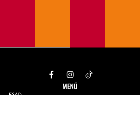
G
I
e
n
c
s
MENÚ
o
t
ESAD
-
a
La Escuela
0
g
Estudios
3
r
Secretaría
4
a
Erasmus +
-
m
Teatro ESAD Capitol