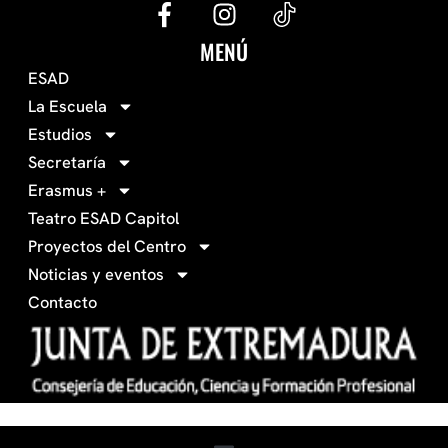
G
I
e
n
c
s
MENÚ
o
t
ESAD
-
a
La Escuela
0
g
Estudios
3
r
Secretaría
4
a
Erasmus +
-
m
Teatro ESAD Capitol
f
a
Proyectos del Centro
c
Noticias y eventos
e
Contacto
b
o
o
k