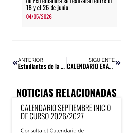
de Extremadura se realizarán entre el
18 y el 26 de junio
04/05/2026
Ant
Siguie
ANTERIOR
SIGUIENTE
Estudiantes de la ESAD de Extremadura mantienen un encuentro online con la dramaturga Itziar Pascual
CALENDARIO EXÁMENES PRIMER SEMESTRE 2025-2026
NOTICIAS RELACIONADAS
CALENDARIO SEPTIEMBRE INICIO
DE CURSO 2026/2027
Consulta el Calendario de