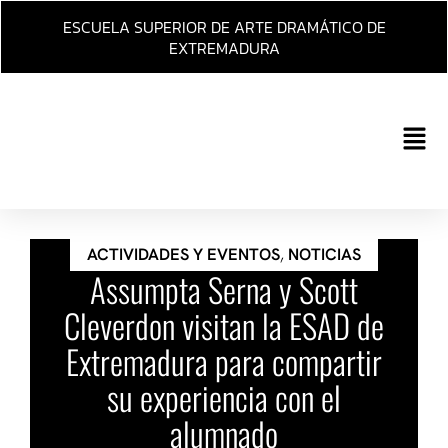
Ir
ESCUELA SUPERIOR DE ARTE DRAMÁTICO DE
al
EXTREMADURA
contenido
Main
Men
ACTIVIDADES Y EVENTOS
,
NOTICIAS
Assumpta Serna y Scott
Cleverdon visitan la ESAD de
Extremadura para compartir
su experiencia con el
alumnado