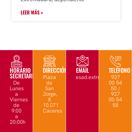
LEER MÁS »
HORARIO
DIRECCIÓN
EMAIL
TELÉFONO
SECRETARÍA
Plaza
esad.extremadura@edu.
927
De
de
00 54
Lunes
San
50 /
a
Jorge,
927
Viernes
8
00 54
de
10.071
58
9:00
Cáceres
a
20:00h