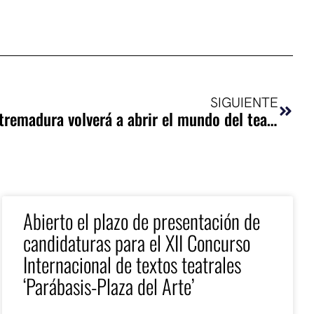
Sigui
SIGUIENTE
IESCENA de la ESAD de Extremadura volverá a abrir el mundo del teatro a cerca de 500 estudiantes de secundaria de toda Extremadura
Abierto el plazo de presentación de
candidaturas para el XII Concurso
Internacional de textos teatrales
‘Parábasis-Plaza del Arte’