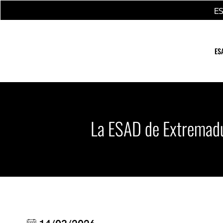
Ir
E
al
contenido
ES
La ESAD de Extremadur