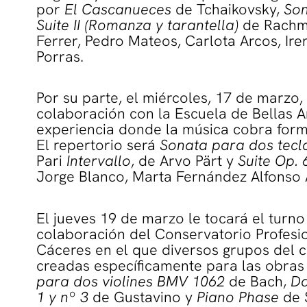
por
El Cascanueces
de Tchaikovsky,
Son
Suite II (Romanza y tarantella)
de Rachma
Ferrer, Pedro Mateos, Carlota Arcos, Ir
Porras.
Por su parte, el miércoles, 17 de marzo, t
colaboración con la Escuela de Bellas A
experiencia donde la música cobra forma
El repertorio será
Sonata para dos tecl
Pari
Intervallo
, de Arvo Pärt y
Suite Op. 
Jorge Blanco, Marta Fernández Alfonso 
El jueves 19 de marzo le tocará el turno 
colaboración del Conservatorio Profesi
Cáceres en el que diversos grupos del c
creadas específicamente para las obras 
para dos violines BMV 1062
de Bach,
Da
1 y nº 3
de Gustavino y
Piano Phase
de S