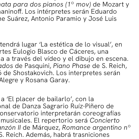
ata para dos pianos (1º mov)
de Mozart y
ninoff. Los intérpretes serán Eduardo
ene Suárez, Antonio Paramio y José Luis
endrá lugar ‘La estética de lo visual’, en
rtes Eulogio Blasco de Cáceres, una
 a través del vídeo y el dibujo en escena.
ados
de Pasquini,
Piano Phase
de S. Reich,
6
de Shostakovich. Los interpretes serán
Alegre y Rosana Garay.
a ‘El placer de bailarlo’, con la
onal de Danza Sagrario Ruíz-Piñero de
onservatorio interpretarán coreografías
musicales. El repertorio será
Concierto
nzón II
de Márquez,
Romance argentino nº
. Reich. Además, habrá trasniciones