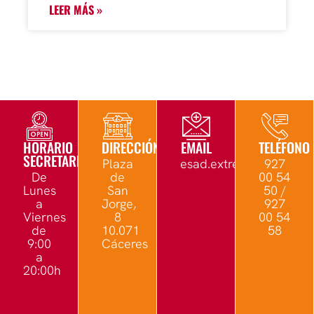
LEER MÁS »
HORARIO
DIRECCIÓN
EMAIL
TELÉFONO
SECRETARÍA
Plaza
esad.extremadura@edu.
927
De
de
00 54
Lunes
San
50 /
a
Jorge,
927
Viernes
8
00 54
de
10.071
58
9:00
Cáceres
a
20:00h