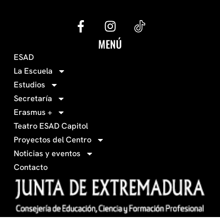
G
I
e
n
c
s
MENÚ
o
t
ESAD
-
a
La Escuela
0
g
Estudios
3
r
Secretaría
4
a
Erasmus +
-
m
Teatro ESAD Capitol
f
a
Proyectos del Centro
c
Noticias y eventos
e
Contacto
b
o
o
k