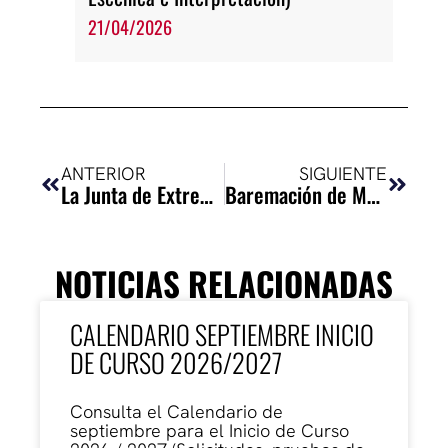
21/04/2026
Ant
Siguie
ANTERIOR
SIGUIENTE
La Junta de Extremadura presenta el futuro Centro Regional de Enseñanzas Artísticas
Baremación de Movilidades Erasmus+ de profesorado para el curso 2026/2027
NOTICIAS RELACIONADAS
CALENDARIO SEPTIEMBRE INICIO
DE CURSO 2026/2027
Consulta el Calendario de
septiembre para el Inicio de Curso