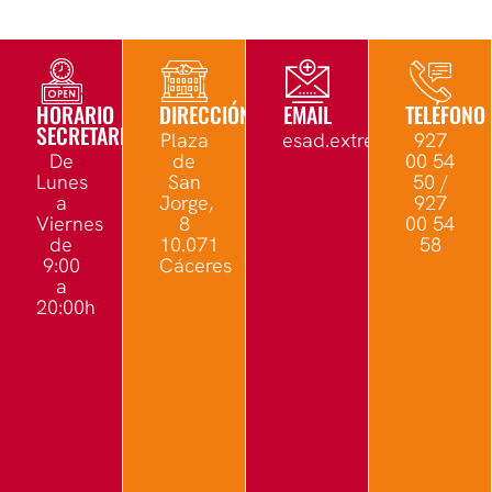
HORARIO
DIRECCIÓN
EMAIL
TELÉFONO
SECRETARÍA
Plaza
esad.extremadura@edu.
927
De
de
00 54
Lunes
San
50 /
a
Jorge,
927
Viernes
8
00 54
de
10.071
58
9:00
Cáceres
a
20:00h