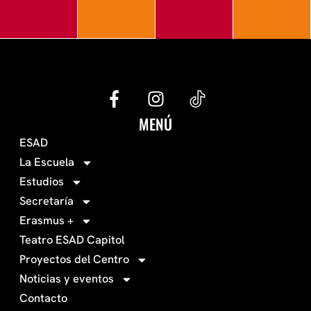
G
I
e
n
c
s
MENÚ
o
t
ESAD
-
a
La Escuela
0
g
Estudios
3
r
Secretaría
4
a
Erasmus +
-
m
Teatro ESAD Capitol
f
a
Proyectos del Centro
c
Noticias y eventos
e
Contacto