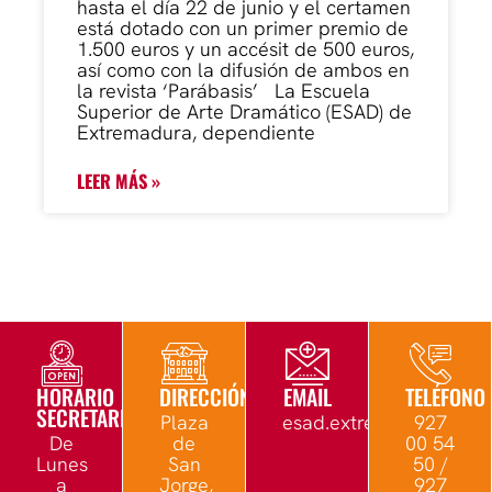
hasta el día 22 de junio y el certamen
está dotado con un primer premio de
1.500 euros y un accésit de 500 euros,
así como con la difusión de ambos en
la revista ‘Parábasis’ La Escuela
Superior de Arte Dramático (ESAD) de
Extremadura, dependiente
LEER MÁS »
HORARIO
DIRECCIÓN
EMAIL
TELÉFONO
SECRETARÍA
Plaza
esad.extremadura@edu.
927
De
de
00 54
Lunes
San
50 /
a
Jorge,
927