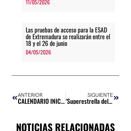
11/05/2026
Las pruebas de acceso para la ESAD
de Extremadura se realizarán entre el
18 y el 26 de junio
04/05/2026
Ant
Siguie
ANTERIOR
SIGUIENTE
CALENDARIO INICIO DE CURSO 2025-2026
‘Superestrella del cine mudo se ofrece para función teatral’, de Julia San Miguel Martos, XI Premio ‘Parábasis – Plaza del Arte’ de la ESAD Extremadura
NOTICIAS RELACIONADAS