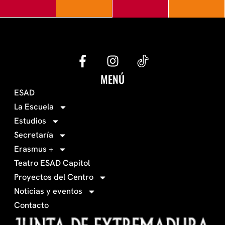
G
I
e
n
c
s
MENÚ
o
t
ESAD
-
a
La Escuela
0
g
Estudios
3
r
Secretaría
4
a
Erasmus +
-
m
Teatro ESAD Capitol
f
a
Proyectos del Centro
c
Noticias y eventos
e
Contacto
b