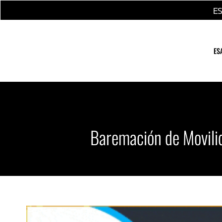
Ir
E
al
contenido
ES
Baremación de Movili