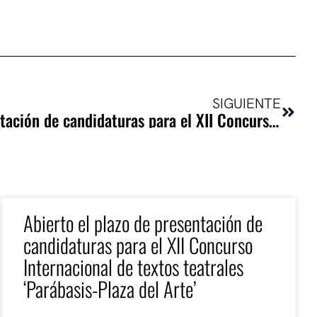
Sigui
SIGUIENTE
Abierto el plazo de presentación de candidaturas para el XII Concurso Internacional de textos teatrales ‘Parábasis-Plaza del Arte’
Abierto el plazo de presentación de
candidaturas para el XII Concurso
Internacional de textos teatrales
‘Parábasis-Plaza del Arte’