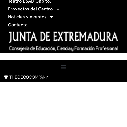
Teatro ESAD Capitol
f
a
Proyectos del Centro
c
Noticias y eventos
e
Contacto
b
o
o
k
THE
GECO
COMPANY