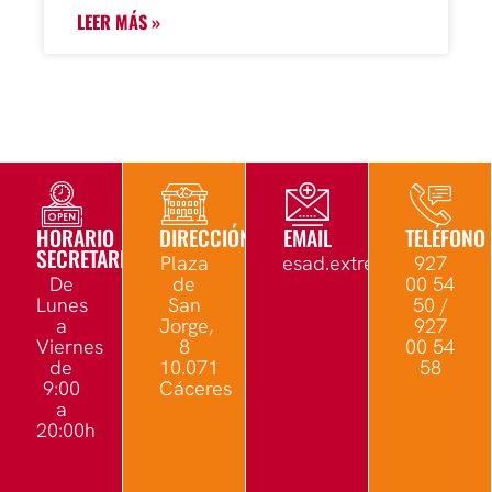
LEER MÁS »
HORARIO
DIRECCIÓN
EMAIL
TELÉFONO
SECRETARÍA
Plaza
esad.extremadura@edu.
927
De
de
00 54
Lunes
San
50 /
a
Jorge,
927
Viernes
8
00 54
de
10.071
58
9:00
Cáceres
a
20:00h