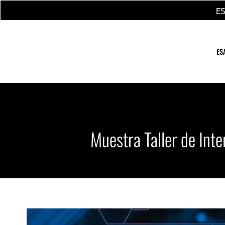
Ir
E
al
contenido
ES
Muestra Taller de In