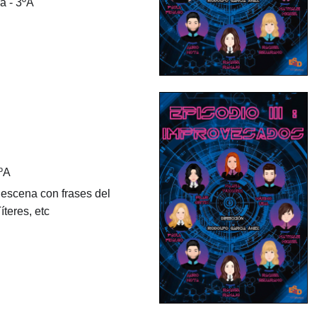
a - 3ºA
3ºA
 escena con frases del
íteres, etc