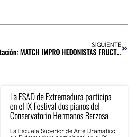
Sigui
SIGUIENTE
Muestra Taller de Interpretación: MATCH IMPRO HEDONISTAS FRUCTÍFEROS
La ESAD de Extremadura participa
en el IX Festival dos pianos del
Conservatorio Hermanos Berzosa
La Escuela Superior de Arte Dramático