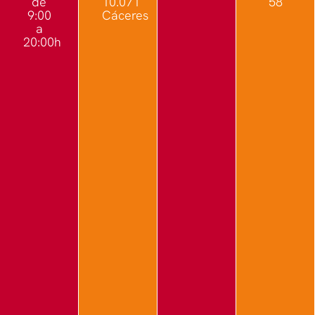
de
10.071
58
9:00
Cáceres
a
20:00h