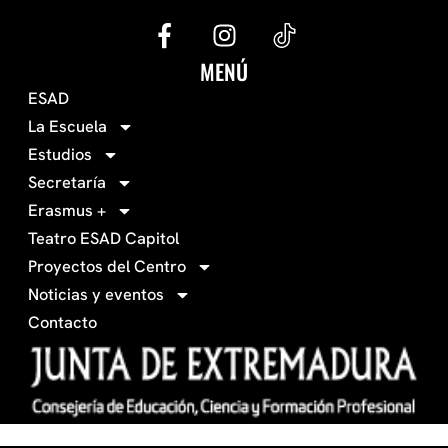
G
I
e
n
c
s
MENÚ
o
t
ESAD
-
a
La Escuela
0
g
Estudios
3
r
Secretaría
4
a
Erasmus +
-
m
Teatro ESAD Capitol
f
a
Proyectos del Centro
c
Noticias y eventos
e
Contacto
b
o
o
k