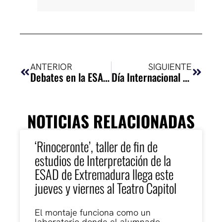
Ant
Siguie
ANTERIOR
SIGUIENTE
Debates en la ESAD con …
Día Internacional de los Museos
NOTICIAS RELACIONADAS
‘Rinoceronte’, taller de fin de
estudios de Interpretación de la
ESAD de Extremadura llega este
jueves y viernes al Teatro Capitol
El montaje funciona como un
laboratorio donde el alumnado