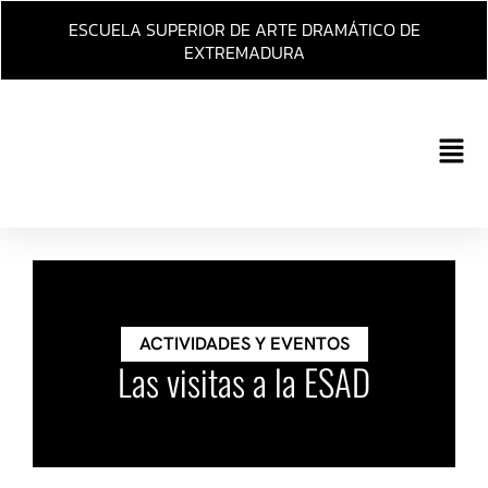
Ir
ESCUELA SUPERIOR DE ARTE DRAMÁTICO DE
al
EXTREMADURA
contenido
Main
Men
ACTIVIDADES Y EVENTOS
Las visitas a la ESAD