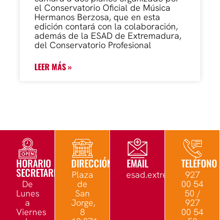
el Conservatorio Oficial de Música
Hermanos Berzosa, que en esta
edición contará con la colaboración,
además de la ESAD de Extremadura,
del Conservatorio Profesional
LEER MÁS »
HORARIO
DIRECCIÓN
EMAIL
TELÉFONO
SECRETARÍA
Plaza
esad.extremadura@edu.
927
De
de
00 54
Lunes
San
50 /
a
Jorge,
927
Viernes
8
00 54