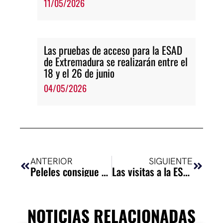
11/05/2026
Las pruebas de acceso para la ESAD
de Extremadura se realizarán entre el
18 y el 26 de junio
04/05/2026
Ant
Siguie
ANTERIOR
SIGUIENTE
Peleles consigue el Primer Premio del I Concurso de Textos Escénicos-Parábasis
Las visitas a la ESAD
NOTICIAS RELACIONADAS