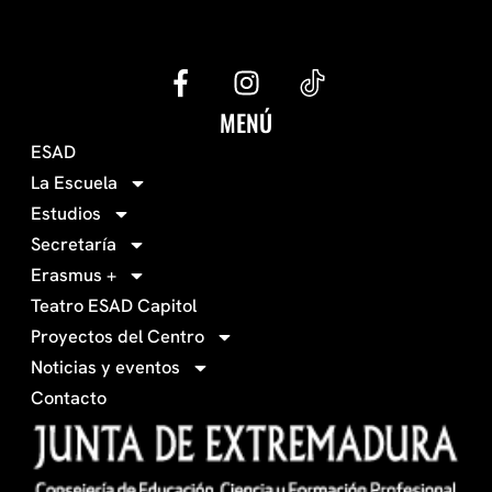
G
I
e
n
c
s
MENÚ
o
t
ESAD
-
a
La Escuela
0
g
Estudios
3
r
Secretaría
4
a
Erasmus +
-
m
Teatro ESAD Capitol
f
a
Proyectos del Centro
c
Noticias y eventos
e
Contacto
b
o
o