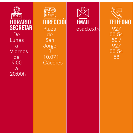
HORARIO
DIRECCIÓN
EMAIL
TELÉFONO
SECRETARÍA
Plaza
esad.extremadura@edu.
927
De
de
00 54
Lunes
San
50 /
a
Jorge,
927
Viernes
8
00 54
de
10.071
58
9:00
Cáceres
a
20:00h