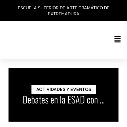
Ir
ESCUELA SUPERIOR DE ARTE DRAMÁTICO DE
al
EXTREMADURA
contenido
Main
Men
ACTIVIDADES Y EVENTOS
Debates en la ESAD con …