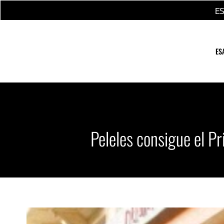
Ir
E
al
contenido
ES
Peleles consigue el P