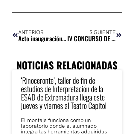
Ant
Siguie
ANTERIOR
SIGUIENTE
Acto inauguración oficial del Curso 2017-2018 de la Escuela Superior de Arte Dramático de Extremadura
IV CONCURSO DE TEXTOS TEATRALES PARÁBASIS-PLAZA DEL ARTE
NOTICIAS RELACIONADAS
‘Rinoceronte’, taller de fin de
estudios de Interpretación de la
ESAD de Extremadura llega este
jueves y viernes al Teatro Capitol
El montaje funciona como un
laboratorio donde el alumnado
integra las herramientas adquiridas