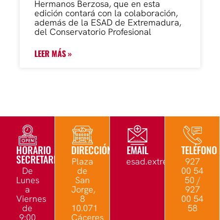
Hermanos Berzosa, que en esta
edición contará con la colaboración,
además de la ESAD de Extremadura,
del Conservatorio Profesional
LEER MÁS »
HORARIO
DIRECCIÓN
EMAIL
TELÉFONO
SECRETARÍA
Plaza
esad.extremadura@edu.
927
De
de
00 54
Lunes
San
50 /
a
Jorge,
927
Viernes
8
00 54
de
10.071
58
9:00
Cáceres