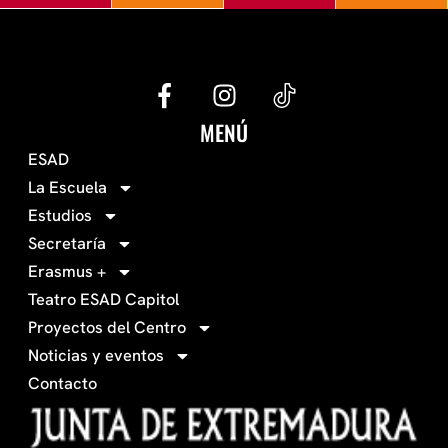
G
I
e
n
c
s
MENÚ
o
t
ESAD
-
a
La Escuela
0
g
Estudios
3
r
Secretaría
4
a
Erasmus +
-
m
Teatro ESAD Capitol
f
a
Proyectos del Centro
c
Noticias y eventos
e
Contacto
b
o