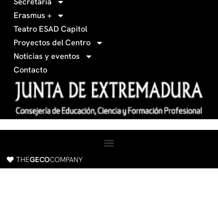
Secretaría
4
a
Erasmus +
-
m
Teatro ESAD Capitol
f
a
Proyectos del Centro
c
Noticias y eventos
e
Contacto
b
o
o
k
THE
GECO
COMPANY