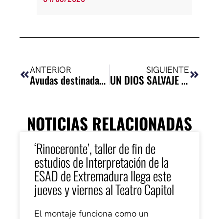
Ant
Siguie
ANTERIOR
SIGUIENTE
Ayudas destinadas al funcionamiento de espacios escénicos de gestión privada
UN DIOS SALVAJE (Yasmina Reza). TALLER FIN DE ESTUDIOS ESAD DE EXTREMADURA. DIRECCIÓN ESCÉNICA Y DRAMATURGIA 2016-2017. 3 DE NOVIEMBRE DE 2017. LÓPEZ DE AYALA DE BADAJOZ.
NOTICIAS RELACIONADAS
‘Rinoceronte’, taller de fin de
estudios de Interpretación de la
ESAD de Extremadura llega este
jueves y viernes al Teatro Capitol
El montaje funciona como un