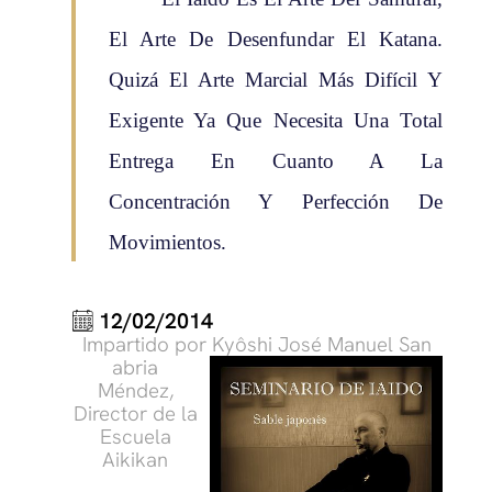
El Arte De Desenfundar El Katana.
Quizá El Arte Marcial Más Difícil Y
Exigente Ya Que Necesita Una Total
Entrega En Cuanto A La
Concentración Y Perfección De
Movimientos.
12/02/2014
Impartido por Kyôshi José Manuel San
abria
Méndez,
Director de la
Escuela
Aikikan