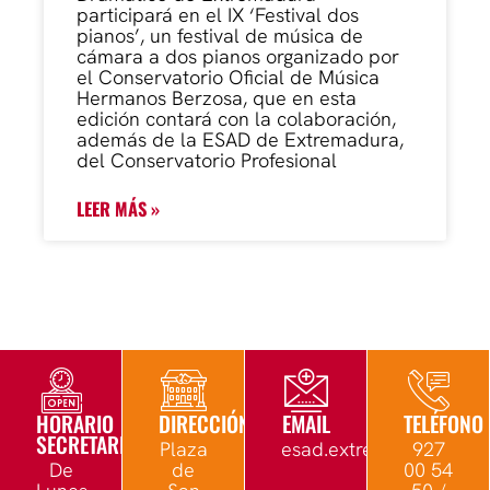
participará en el IX ‘Festival dos
pianos’, un festival de música de
cámara a dos pianos organizado por
el Conservatorio Oficial de Música
Hermanos Berzosa, que en esta
edición contará con la colaboración,
además de la ESAD de Extremadura,
del Conservatorio Profesional
LEER MÁS »
HORARIO
DIRECCIÓN
EMAIL
TELÉFONO
SECRETARÍA
Plaza
esad.extremadura@edu.
927
De
de
00 54