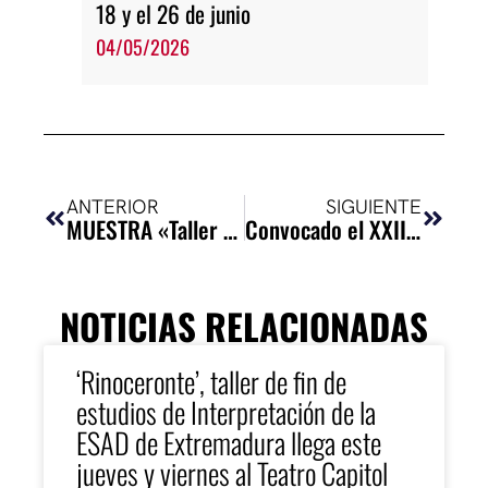
18 y el 26 de junio
04/05/2026
Ant
Siguie
ANTERIOR
SIGUIENTE
MUESTRA «Taller Interpretación 4º Curso»
Convocado el XXIII certamen de teatro
NOTICIAS RELACIONADAS
‘Rinoceronte’, taller de fin de
estudios de Interpretación de la
ESAD de Extremadura llega este
jueves y viernes al Teatro Capitol