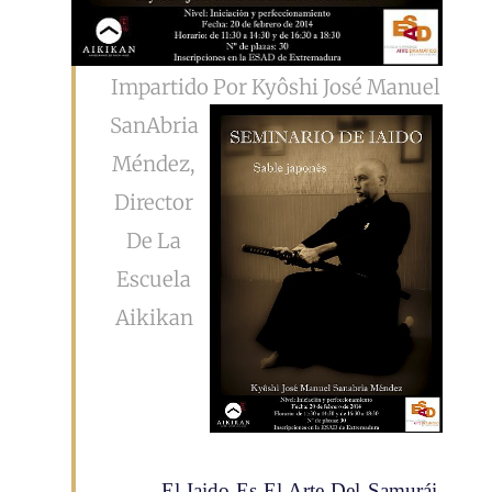
Impartido Por Kyôshi José Manuel
San
Abria
Méndez,
Director
De La
Escuela
Aikikan
El Iaido Es El Arte Del Samurái,