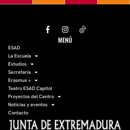
G
I
e
n
c
s
MENÚ
o
t
ESAD
-
a
La Escuela
0
g
Estudios
3
r
Secretaría
4
a
Erasmus +
-
m
Teatro ESAD Capitol
f
a
Proyectos del Centro
c
Noticias y eventos
e
Contacto
b
o