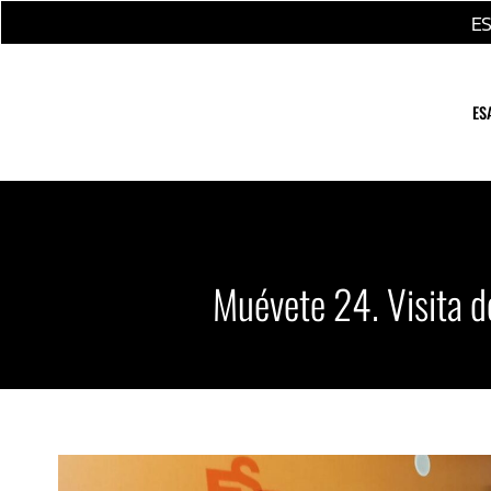
Ir
E
al
contenido
ES
Muévete 24. Visita d