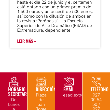
hasta el día 22 de junio y el certamen
está dotado con un primer premio de
1.500 euros y un accésit de 500 euros,
así como con la difusión de ambos en
la revista ‘Parábasis’ La Escuela
Superior de Arte Dramático (ESAD) de
Extremadura, dependiente
LEER MÁS »
HORARIO
DIRECCIÓN
EMAIL
TELÉFONO
SECRETARÍA
Plaza
esad.extremadura@edu.
927
De
de
00 54
Lunes
San
50 /
a
Jorge,
927