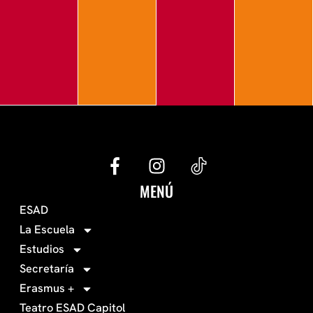
G
I
e
n
c
s
MENÚ
o
t
ESAD
-
a
La Escuela
0
g
Estudios
3
r
Secretaría
4
a
Erasmus +
-
m
Teatro ESAD Capitol