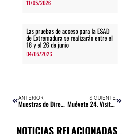
11/05/2026
Las pruebas de acceso para la ESAD
de Extremadura se realizarán entre el
18 y el 26 de junio
04/05/2026
Ant
Siguie
ANTERIOR
SIGUIENTE
Muestras de Dirección Escénica
Muévete 24. Visita de profesorado de varios centros de Educación Secundaria
NOTICIAS RELACIONADAS