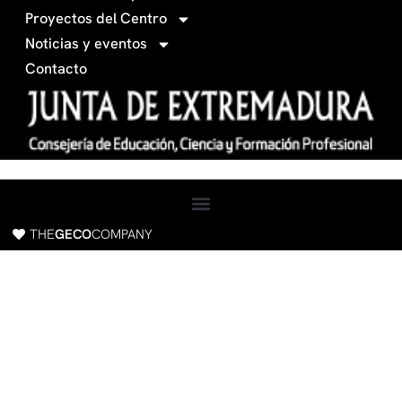
f
a
Proyectos del Centro
c
Noticias y eventos
e
Contacto
b
o
o
k
THE
GECO
COMPANY