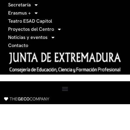
3
r
Secretaría
4
a
Erasmus +
-
m
Teatro ESAD Capitol
f
a
Proyectos del Centro
c
Noticias y eventos
e
Contacto
b
o
o
k
THE
GECO
COMPANY