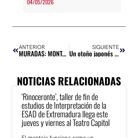
04/05/2026
Ant
Siguie
ANTERIOR
SIGUIENTE
MURADAS: MONTAJE FIN DE GRADO DE DIRECCIÓN ESCENICA Y DRAMATURGIA ESAD EN EL TEATRO LOPEZ DE AYALA
Un otoño japonés en Cáceres
NOTICIAS RELACIONADAS
‘Rinoceronte’, taller de fin de
estudios de Interpretación de la
ESAD de Extremadura llega este
jueves y viernes al Teatro Capitol
El montaje funciona como un