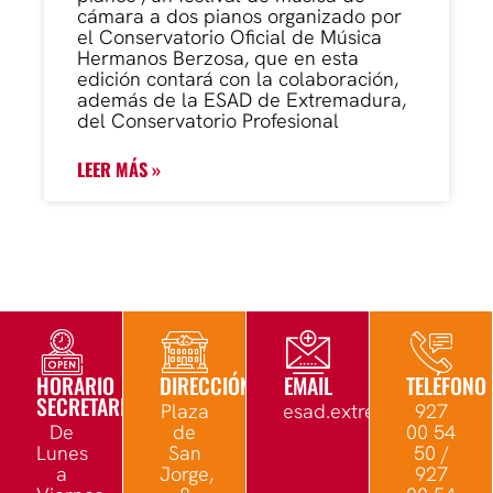
cámara a dos pianos organizado por
el Conservatorio Oficial de Música
Hermanos Berzosa, que en esta
edición contará con la colaboración,
además de la ESAD de Extremadura,
del Conservatorio Profesional
LEER MÁS »
HORARIO
DIRECCIÓN
EMAIL
TELÉFONO
SECRETARÍA
Plaza
esad.extremadura@edu.
927
De
de
00 54
Lunes
San
50 /
a
Jorge,
927