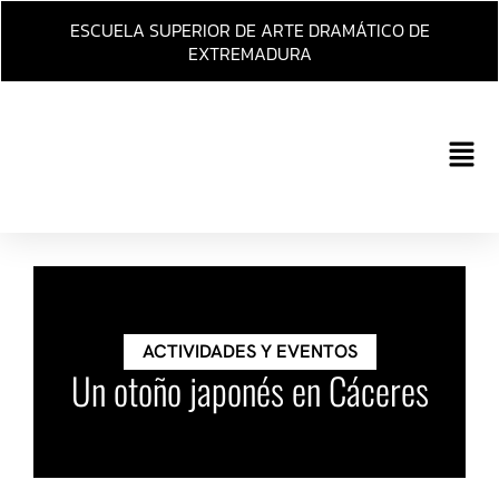
Ir
ESCUELA SUPERIOR DE ARTE DRAMÁTICO DE
al
EXTREMADURA
contenido
Main
Men
ACTIVIDADES Y EVENTOS
Un otoño japonés en Cáceres