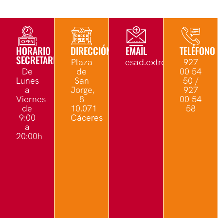
HORARIO
DIRECCIÓN
EMAIL
TELÉFONO
SECRETARÍA
Plaza
esad.extremadura@edu.
927
De
de
00 54
Lunes
San
50 /
a
Jorge,
927
Viernes
8
00 54
de
10.071
58
9:00
Cáceres
a
20:00h