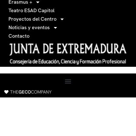
Erasmus +
-
m
Teatro ESAD Capitol
f
a
Proyectos del Centro
c
Noticias y eventos
e
Contacto
b
o
o
k
THE
GECO
COMPANY