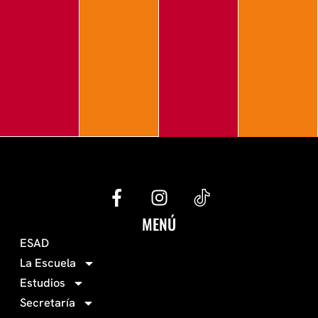
G
I
e
n
c
s
MENÚ
o
t
ESAD
-
a
La Escuela
0
g
Estudios
3
r
Secretaría
4
a