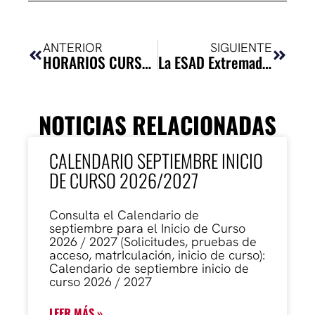
Ant
Siguie
ANTERIOR
SIGUIENTE
HORARIOS CURSO 2024-2025
La ESAD Extremadura más solidaria programa una veintena de funciones para 2025
NOTICIAS RELACIONADAS
CALENDARIO SEPTIEMBRE INICIO
DE CURSO 2026/2027
Consulta el Calendario de
septiembre para el Inicio de Curso
2026 / 2027 (Solicitudes, pruebas de
acceso, matrIculación, inicio de curso):
Calendario de septiembre inicio de
curso 2026 / 2027
LEER MÁS »