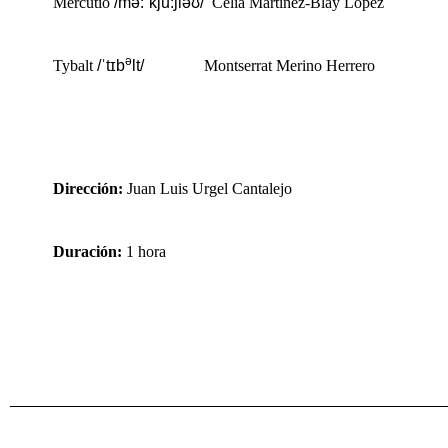
Mercutio
/mə:
ˈ
kju:
ʃ
іə
ʊ
/
Celia Martínez-Blay López
ə
Tybalt
/
ˈ
t
ɪ
b
lt/
Montserrat Merino Herrero
Dirección:
Juan Luis Urgel Cantalejo
Duración:
1 hora
Ant