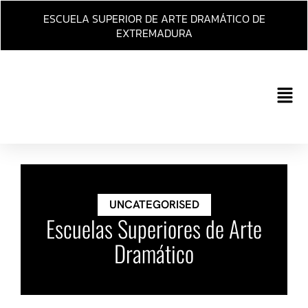
Ir
ESCUELA SUPERIOR DE ARTE DRAMÁTICO DE
al
EXTREMADURA
contenido
Main
Men
UNCATEGORISED
Escuelas Superiores de Arte
Dramático