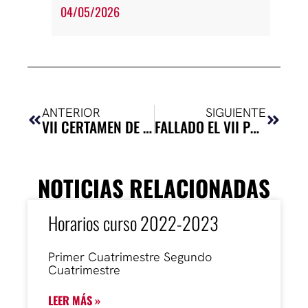
04/05/2026
Ant
Siguie
ANTERIOR
SIGUIENTE
VII CERTAMEN DE TEXTOS TEATRALES PARÁBASIS-PLAZA DEL ARTE
FALLADO EL VII PREMIO TEATRAL PARÁBASIS-PLAZA DEL ARTE
NOTICIAS RELACIONADAS
Horarios curso 2022-2023
Primer Cuatrimestre Segundo
Cuatrimestre
LEER MÁS »