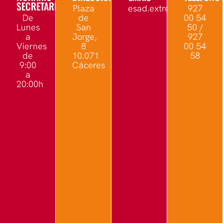
SECRETARÍA
Plaza
esad.extremadura@edu.
927
De
de
00 54
Lunes
San
50 /
a
Jorge,
927
Viernes
8
00 54
de
10.071
58
9:00
Cáceres
a
20:00h