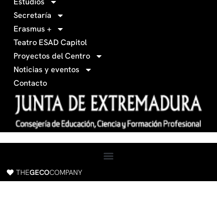
Estudios
3
r
Secretaría
4
a
Erasmus +
-
m
Teatro ESAD Capitol
f
a
Proyectos del Centro
c
Noticias y eventos
e
Contacto
b
o
o
k
THE
GECO
COMPANY