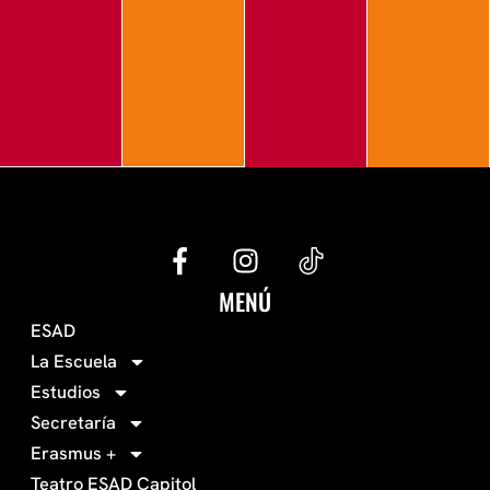
G
I
e
n
c
s
MENÚ
o
t
ESAD
-
a
La Escuela
0
g
Estudios
3
r
Secretaría
4
a
Erasmus +
-
m
Teatro ESAD Capitol