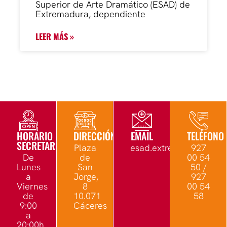
Superior de Arte Dramático (ESAD) de
Extremadura, dependiente
LEER MÁS »
HORARIO
DIRECCIÓN
EMAIL
TELÉFONO
SECRETARÍA
Plaza
esad.extremadura@edu.
927
De
de
00 54
Lunes
San
50 /
a
Jorge,
927
Viernes
8
00 54
de
10.071
58
9:00
Cáceres
a
20:00h