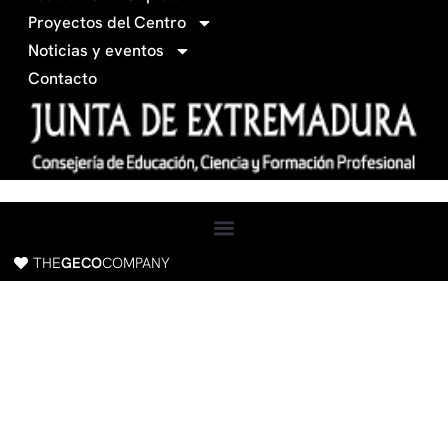
f
a
Proyectos del Centro
c
Noticias y eventos
e
Contacto
b
o
o
k
THE
GECO
COMPANY