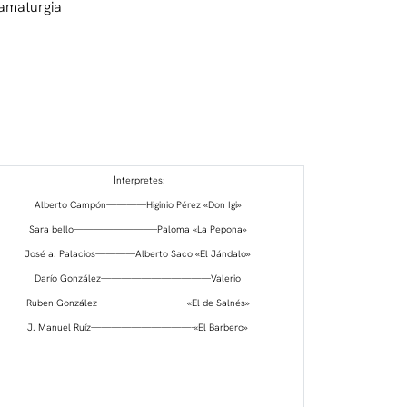
ramaturgia
I
nterpretes:
Alberto Campón————Higinio Pérez «Don Igi»
Sara bello————————–Paloma «La Pepona»
José a. Palacios————Alberto Saco «El Jándalo»
Darío González———————————Valerio
Ruben González—————————«El de Salnés»
J. Manuel Ruíz——————————-«El Barbero»