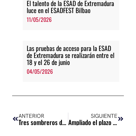
El talento de la ESAD de Extremadura
luce en el ESADFEST Bilbao
11/05/2026
Las pruebas de acceso para la ESAD
de Extremadura se realizarán entre el
18 y el 26 de junio
04/05/2026
Ant
Siguie
ANTERIOR
SIGUIENTE
Tres sombreros de copa – Escenas: DIRECCIÓN DE ACTORES I
Ampliado el plazo I Concurso de Portadas para “PARÁBASIS”