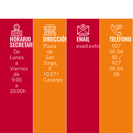
HORARIO
DIRECCIÓN
EMAIL
TELÉFONO
SECRETARÍA
Plaza
esad.extremadura@edu.
927
De
de
00 54
Lunes
San
50 /
a
Jorge,
927
Viernes
8
00 54
de
10.071
58
9:00
Cáceres
a
20:00h