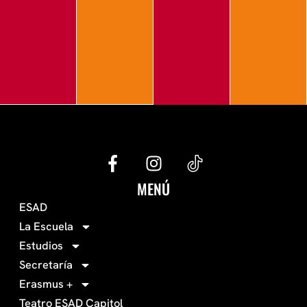
G
I
e
n
c
s
MENÚ
o
t
ESAD
-
a
La Escuela
0
g
Estudios
3
r
Secretaría
4
a
Erasmus +
-
m
Teatro ESAD Capitol