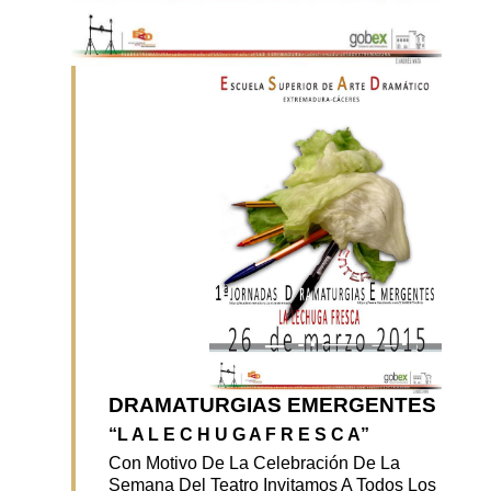
DRAMATURGIAS EMERGENTES
“L A L E C H U G A F R E S C A”
Con Motivo De La Celebración De La
Semana Del Teatro Invitamos A Todos Los