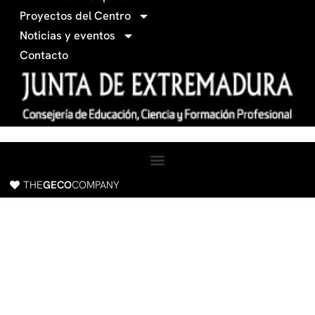
f
a
Proyectos del Centro
c
Noticias y eventos
e
Contacto
b
o
o
k
THE
GECO
COMPANY