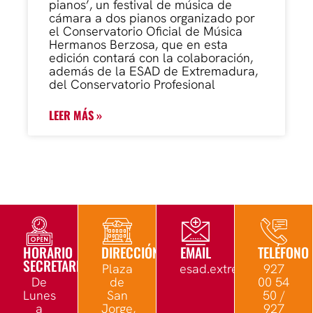
pianos’, un festival de música de
cámara a dos pianos organizado por
el Conservatorio Oficial de Música
Hermanos Berzosa, que en esta
edición contará con la colaboración,
además de la ESAD de Extremadura,
del Conservatorio Profesional
LEER MÁS »
HORARIO
DIRECCIÓN
EMAIL
TELÉFONO
SECRETARÍA
Plaza
esad.extremadura@edu.
927
De
de
00 54
Lunes
San
50 /
a
Jorge,
927