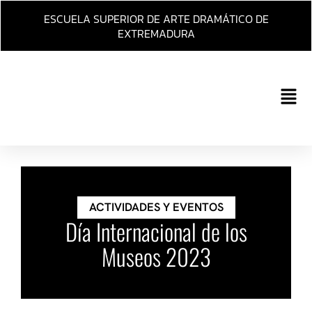
Ir
ESCUELA SUPERIOR DE ARTE DRAMÁTICO DE
al
EXTREMADURA
contenido
Main
Men
ACTIVIDADES Y EVENTOS
Día Internacional de los
Museos 2023