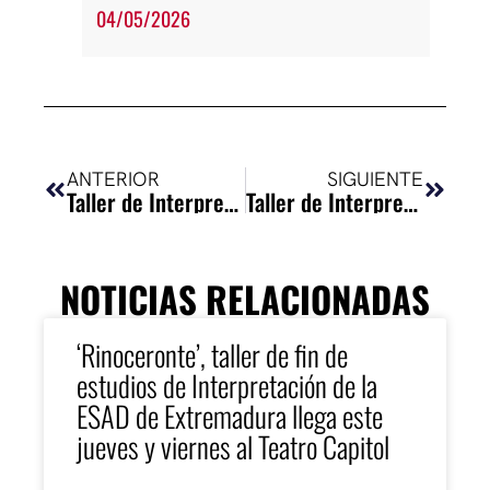
04/05/2026
Ant
Siguie
ANTERIOR
SIGUIENTE
Taller de Interpretación I: «El banquete de la boda de la hija del Presidente»
Taller de Interpretación I: «El maestro»
NOTICIAS RELACIONADAS
‘Rinoceronte’, taller de fin de
estudios de Interpretación de la
ESAD de Extremadura llega este
jueves y viernes al Teatro Capitol