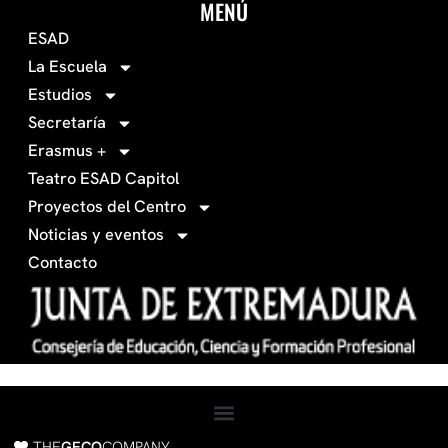
c
s
MENÚ
o
t
ESAD
-
a
La Escuela
0
g
Estudios
3
r
Secretaría
4
a
Erasmus +
-
m
Teatro ESAD Capitol
f
a
Proyectos del Centro
c
Noticias y eventos
e
Contacto
b
o
o
k
THE
GECO
COMPANY