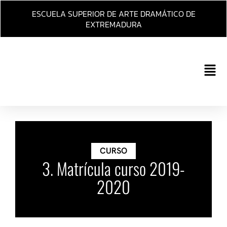
Ir
ESCUELA SUPERIOR DE ARTE DRAMÁTICO DE
al
EXTREMADURA
contenido
Main
Men
CURSO
3. Matrícula curso 2019-
2020