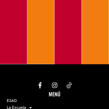
G
I
e
n
c
s
MENÚ
o
t
ESAD
-
a
La Escuela