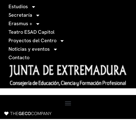
0
g
Estudios
3
r
Secretaría
4
a
Erasmus +
-
m
Teatro ESAD Capitol
f
a
Proyectos del Centro
c
Noticias y eventos
e
Contacto
b
o
o
k
THE
GECO
COMPANY