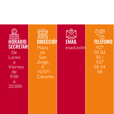
HORARIO
DIRECCIÓN
EMAIL
TELÉFONO
SECRETARÍA
Plaza
esad.extremadura@edu.
927
De
de
00 54
Lunes
San
50 /
a
Jorge,
927
Viernes
8
00 54
de
10.071
58
9:00
Cáceres
a
20:00h