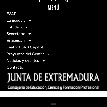
e
n
c
s
MENÚ
o
t
ESAD
-
a
La Escuela
0
g
Estudios
3
r
Secretaría
4
a
Erasmus +
-
m
Teatro ESAD Capitol
f
a
Proyectos del Centro
c
Noticias y eventos
e
Contacto
b
o
o
k