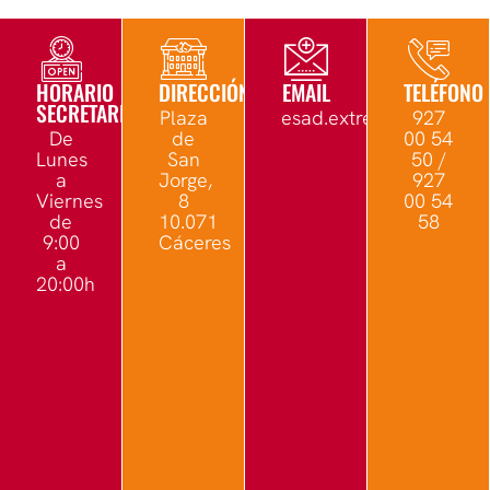
HORARIO
DIRECCIÓN
EMAIL
TELÉFONO
SECRETARÍA
Plaza
esad.extremadura@edu.
927
De
de
00 54
Lunes
San
50 /
a
Jorge,
927
Viernes
8
00 54
de
10.071
58
9:00
Cáceres
a
20:00h