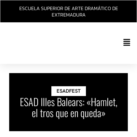
Ir
ESCUELA SUPERIOR DE ARTE DRAMÁTICO DE
al
EXTREMADURA
contenido
Main
Men
ESADFEST
ESAD Illes Balears: «Hamlet,
el tros que en queda»