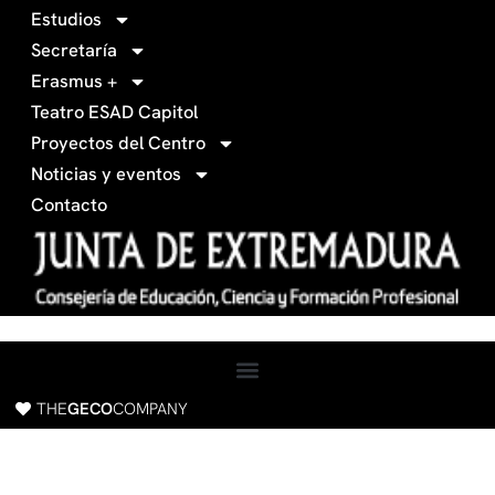
0
g
Estudios
3
r
Secretaría
4
a
Erasmus +
-
m
Teatro ESAD Capitol
f
a
Proyectos del Centro
c
Noticias y eventos
e
Contacto
b
o
o
k
THE
GECO
COMPANY