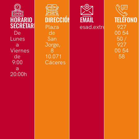
HORARIO
DIRECCIÓN
EMAIL
TELÉFONO
SECRETARÍA
Plaza
esad.extremadura@edu.
927
De
de
00 54
Lunes
San
50 /
a
Jorge,
927
Viernes
8
00 54
de
10.071
58
9:00
Cáceres
a
20:00h