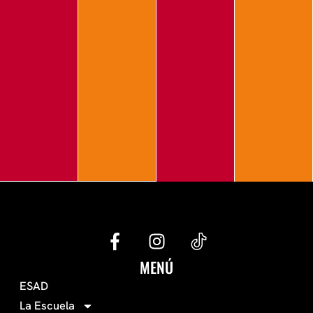
G
I
e
n
c
s
MENÚ
o
t
ESAD
-
a
La Escuela