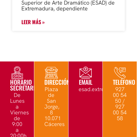
Superior de Arte Dramático (ESAD) de
Extremadura, dependiente
LEER MÁS »
HORARIO
DIRECCIÓN
EMAIL
TELÉFONO
SECRETARÍA
Plaza
esad.extremadura@edu.
927
De
de
00 54
Lunes
San
50 /
a
Jorge,
927
Viernes
8
00 54
de
10.071
58
9:00
Cáceres
a
20:00h