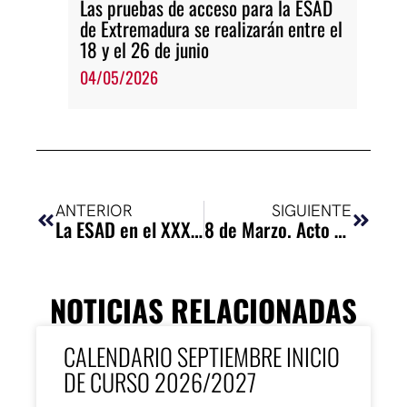
Las pruebas de acceso para la ESAD
de Extremadura se realizarán entre el
18 y el 26 de junio
04/05/2026
Ant
Siguie
ANTERIOR
SIGUIENTE
La ESAD en el XXXI Festival de Cine Español de Cáceres
8 de Marzo. Acto por el Día Internacional de la Mujer
NOTICIAS RELACIONADAS
CALENDARIO SEPTIEMBRE INICIO
DE CURSO 2026/2027