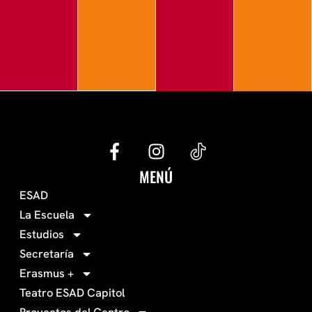
G
I
e
n
c
s
MENÚ
o
t
ESAD
-
a
La Escuela
0
g
Estudios
3
r
Secretaría
4
a
Erasmus +
-
m
Teatro ESAD Capitol
f