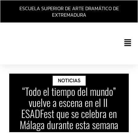
Ir
ESCUELA SUPERIOR DE ARTE DRAMÁTICO DE
al
EXTREMADURA
contenido
Main
Men
NOTICIAS
“Todo el tiempo del mundo”
vuelve a escena en el II
ESADFest que se celebra en
Málaga durante esta semana