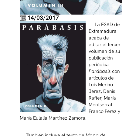
14/03/2017
La ESAD de
Extremadura
acaba de
editar el tercer
volumen de su
publicación
periódica
Parábasis
con
artículos de
Luis Merino
Jerez, Denis
Rafter, María
Montserrat
Franco Pérez y
María Eulalia Martínez Zamora.
También incluye el texto de
Mapa de