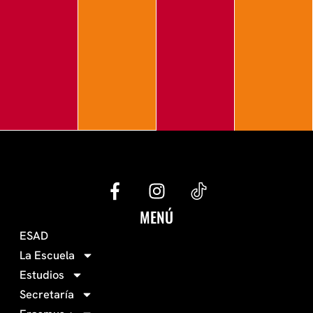
G
I
e
n
c
s
MENÚ
o
t
ESAD
-
a
La Escuela
0
g
Estudios
3
r
Secretaría
4
a