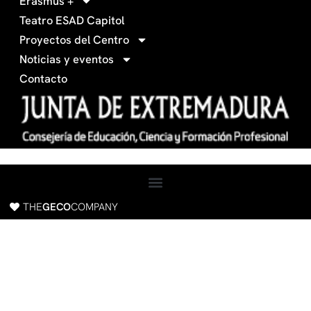
Erasmus +
-
m
Teatro ESAD Capitol
f
a
Proyectos del Centro
c
Noticias y eventos
e
Contacto
b
o
o
k
THE
GECO
COMPANY