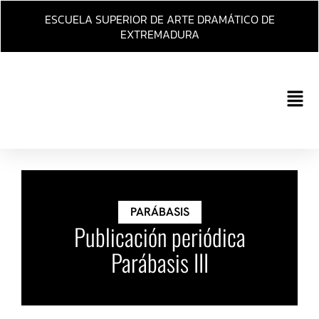
Ir
ESCUELA SUPERIOR DE ARTE DRAMÁTICO DE
al
EXTREMADURA
contenido
Main
Men
PARÁBASIS
Publicación periódica
Parábasis III