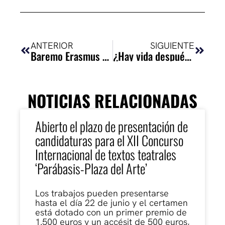
Ant
Siguie
ANTERIOR
SIGUIENTE
Baremo Erasmus 2017-2018
¿Hay vida después de la ESAD? 2017
NOTICIAS RELACIONADAS
Abierto el plazo de presentación de
candidaturas para el XII Concurso
Internacional de textos teatrales
‘Parábasis-Plaza del Arte’
Los trabajos pueden presentarse
hasta el día 22 de junio y el certamen
está dotado con un primer premio de
1.500 euros y un accésit de 500 euros,