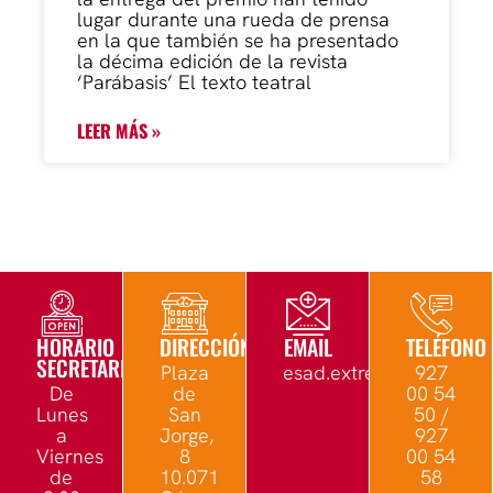
lugar durante una rueda de prensa
en la que también se ha presentado
la décima edición de la revista
‘Parábasis’ El texto teatral
LEER MÁS »
HORARIO
DIRECCIÓN
EMAIL
TELÉFONO
SECRETARÍA
Plaza
esad.extremadura@edu.
927
De
de
00 54
Lunes
San
50 /
a
Jorge,
927
Viernes
8
00 54
de
10.071
58