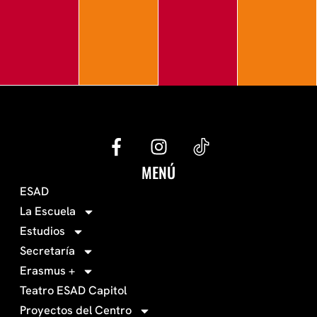
G
I
e
n
c
s
MENÚ
o
t
ESAD
-
a
La Escuela
0
g
Estudios
3
r
Secretaría
4
a
Erasmus +
-
m
Teatro ESAD Capitol
f
a
Proyectos del Centro