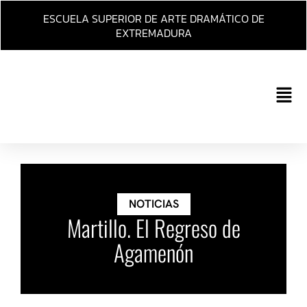
Ir
ESCUELA SUPERIOR DE ARTE DRAMÁTICO DE
al
EXTREMADURA
contenido
Main
Men
NOTICIAS
Martillo. El Regreso de
Agamenón