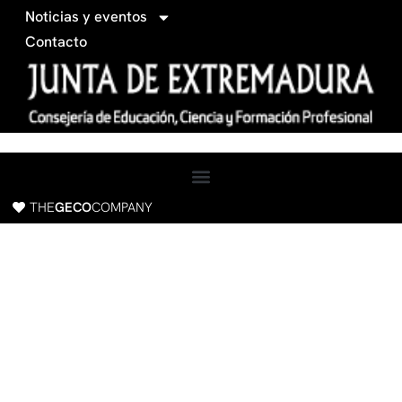
c
Noticias y eventos
e
Contacto
b
o
o
k
THE
GECO
COMPANY