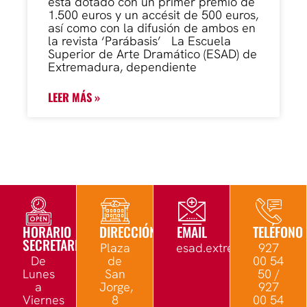
está dotado con un primer premio de
1.500 euros y un accésit de 500 euros,
así como con la difusión de ambos en
la revista ‘Parábasis’ La Escuela
Superior de Arte Dramático (ESAD) de
Extremadura, dependiente
LEER MÁS »
HORARIO
DIRECCIÓN
EMAIL
TELÉFONO
SECRETARÍA
Plaza
esad.extremadura@edu.
927
De
de
00 54
Lunes
San
50 /
a
Jorge,
927
Viernes
8
00 54