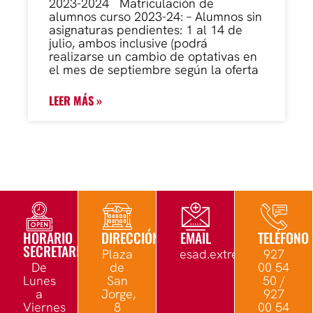
2023-2024 Matriculación de
alumnos curso 2023-24: – Alumnos sin
asignaturas pendientes: 1 al 14 de
julio, ambos inclusive (podrá
realizarse un cambio de optativas en
el mes de septiembre según la oferta
LEER MÁS »
HORARIO
DIRECCIÓN
EMAIL
TELÉFONO
SECRETARÍA
Plaza
esad.extremadura@edu.
927
De
de
00 54
Lunes
San
50 /
a
Jorge,
927
Viernes
8
00 54