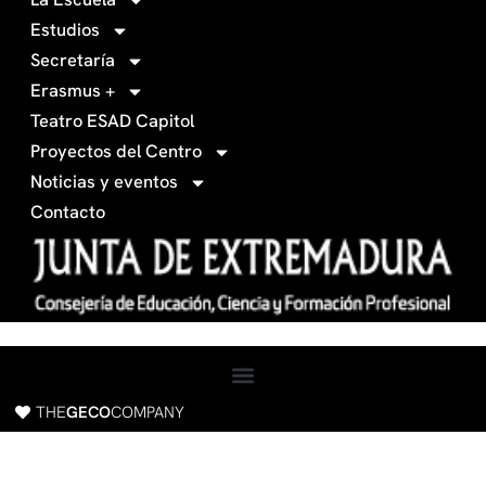
0
g
Estudios
3
r
Secretaría
4
a
Erasmus +
-
m
Teatro ESAD Capitol
f
a
Proyectos del Centro
c
Noticias y eventos
e
Contacto
b
o
o
k
THE
GECO
COMPANY