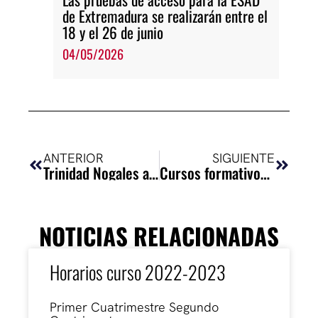
de Extremadura se realizarán entre el
18 y el 26 de junio
04/05/2026
Ant
Siguie
ANTERIOR
SIGUIENTE
Trinidad Nogales asegura en la inauguración del curso de la ESAD que el Gobex seguirá apostando por los profesionales de la cultura
Cursos formativos ESAD Extremadura
NOTICIAS RELACIONADAS
Horarios curso 2022-2023
Primer Cuatrimestre Segundo