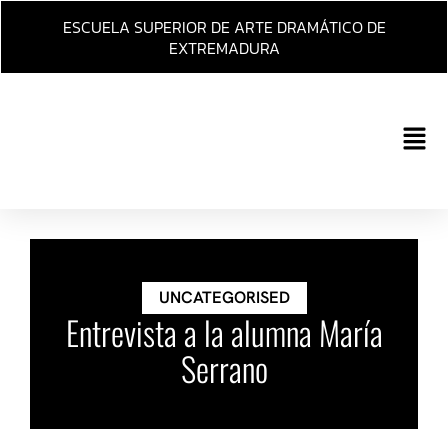
Ir
ESCUELA SUPERIOR DE ARTE DRAMÁTICO DE
al
EXTREMADURA
contenido
Main
Men
UNCATEGORISED
Entrevista a la alumna María
Serrano