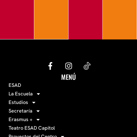
G
I
e
n
c
s
MENÚ
o
t
ESAD
-
a
La Escuela
0
g
Estudios
3
r
Secretaría
4
a
Erasmus +
-
m
Teatro ESAD Capitol
f
Proyectos del Centro