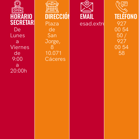
HORARIO
DIRECCIÓN
EMAIL
TELÉFONO
SECRETARÍA
Plaza
esad.extremadura@edu.
927
De
de
00 54
Lunes
San
50 /
a
Jorge,
927
Viernes
8
00 54
de
10.071
58
9:00
Cáceres
a
20:00h