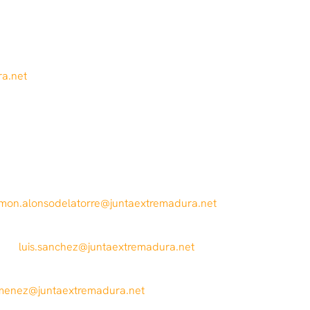
a.net
amon.alonsodelatorre@juntaextremadura.net
luis.sanchez@juntaextremadura.net
jimenez@juntaextremadura.net