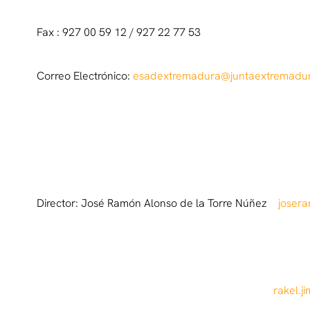
Fax : 927 00 59 12 / 927 22 77 53
Correo Electrónico:
esadextremadura@juntaextremadur
Director: José Ramón Alonso de la Torre Núñez
joser
Jefe de Estudios: Luis Sánchez Rodríguez
Secretaria: Rakel Jiménez Galán
rakel.