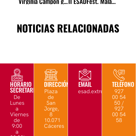
Virginia Campón gana el Premio de Textos Teatrales Parábasis –Plaza del Arte-
II ESADFest. Málaga 2024
NOTICIAS RELACIONADAS
HORARIO
DIRECCIÓN
EMAIL
TELÉFONO
SECRETARÍA
Plaza
esad.extremadura@edu.
927
De
de
00 54
Lunes
San
50 /
a
Jorge,
927
Viernes
8
00 54
de
10.071
58
9:00
Cáceres
a