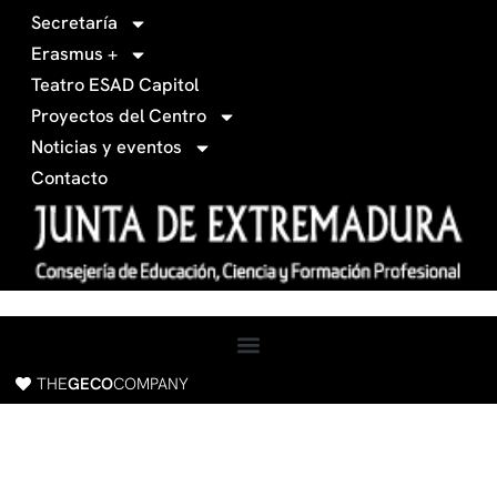
3
r
Secretaría
4
a
Erasmus +
-
m
Teatro ESAD Capitol
f
a
Proyectos del Centro
c
Noticias y eventos
e
Contacto
b
o
o
k
THE
GECO
COMPANY