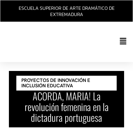
Ir
ESCUELA SUPERIOR DE ARTE DRAMÁTICO DE
al
EXTREMADURA
contenido
Main
Men
PROYECTOS DE INNOVACIÓN E
INCLUSIÓN EDUCATIVA
ACORDA, MARIA! La
revolución femenina en la
dictadura portuguesa