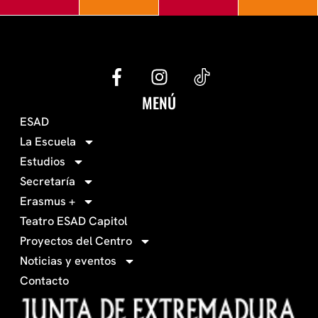
G
I
e
n
c
s
MENÚ
o
t
ESAD
-
a
La Escuela
0
g
Estudios
3
r
Secretaría
4
a
Erasmus +
-
m
Teatro ESAD Capitol
f
a
Proyectos del Centro
c
Noticias y eventos
e
Contacto
b
o