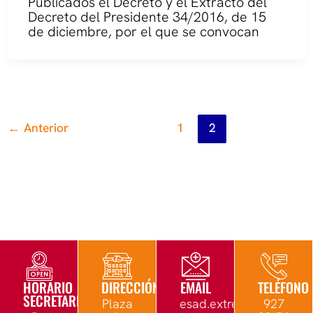
Publicados el Decreto y el Extracto del
Decreto del Presidente 34/2016, de 15
de diciembre, por el que se convocan
←
Anterior
1
2
HORARIO
DIRECCIÓN
EMAIL
TELÉFONO
SECRETARÍA
Plaza
esad.extremadura@edu.
927