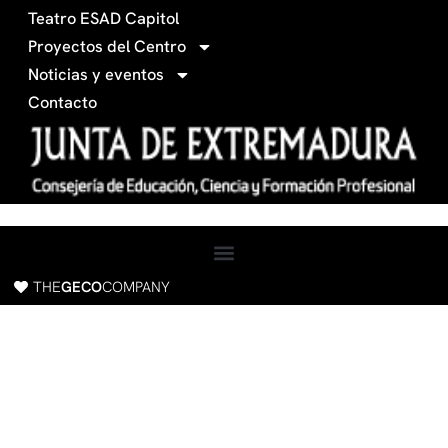
-
m
Teatro ESAD Capitol
f
a
Proyectos del Centro
c
Noticias y eventos
e
Contacto
b
o
o
k
THE
GECO
COMPANY