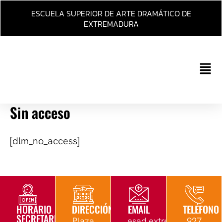
Ir
ESCUELA SUPERIOR DE ARTE DRAMÁTICO DE
al
EXTREMADURA
contenido
Main
Men
Sin acceso
[dlm_no_access]
HORARIO
DIRECCIÓN
EMAIL
TELÉFONO
SECRETARÍA
Plaza
esad.extremadura@edu.
927