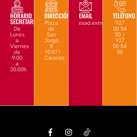
HORARIO
DIRECCIÓN
EMAIL
TELÉFONO
SECRETARÍA
Plaza
esad.extremadura@edu.
927
De
de
00 54
Lunes
San
50 /
a
Jorge,
927
Viernes
8
00 54
de
10.071
58
9:00
Cáceres
a
20:00h
G
I
e
n