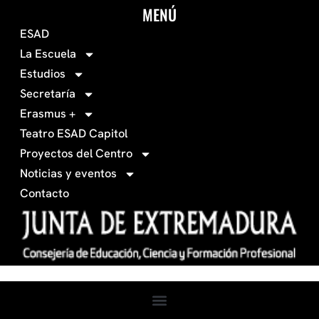
c
s
MENÚ
o
t
ESAD
-
a
La Escuela
0
g
Estudios
3
r
Secretaría
4
a
Erasmus +
-
m
Teatro ESAD Capitol
f
a
Proyectos del Centro
c
Noticias y eventos
e
Contacto
b
o
o
k