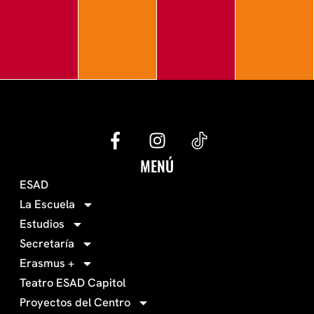
G
I
e
n
c
s
MENÚ
o
t
ESAD
-
a
La Escuela
0
g
Estudios
3
r
Secretaría
4
a
Erasmus +
-
m
Teatro ESAD Capitol
f
a
Proyectos del Centro