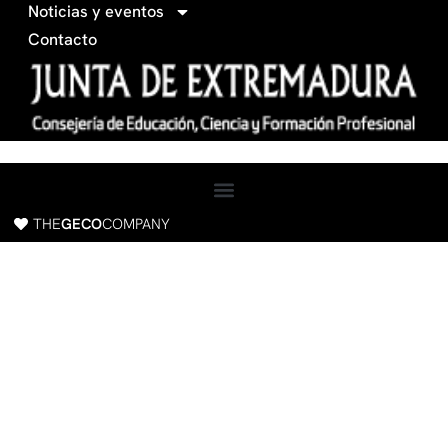
c
Noticias y eventos
e
Contacto
b
o
o
k
THE
GECO
COMPANY