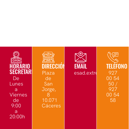
HORARIO
DIRECCIÓN
EMAIL
TELÉFONO
SECRETARÍA
Plaza
esad.extremadura@edu.
927
De
de
00 54
Lunes
San
50 /
a
Jorge,
927
Viernes
8
00 54
de
10.071
58
9:00
Cáceres
a
20:00h