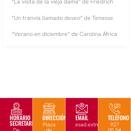
“La visita de la vieja dama” de Friedrich
“Un tranvía llamado deseo” de Tenesse
“Verano en diciembre” de Carolina África
HORARIO
DIRECCIÓN
EMAIL
TELÉFONO
SECRETARÍA
Plaza
esad.extremadura@edu.
927
De
de
00 54