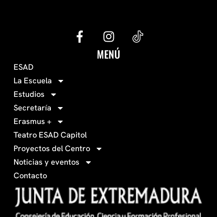
G
I
e
n
c
s
MENÚ
o
t
ESAD
-
a
La Escuela
0
g
Estudios
3
r
Secretaría
4
a
Erasmus +
-
m
Teatro ESAD Capitol
f
a
Proyectos del Centro
c
Noticias y eventos
e
Contacto
b
o
o